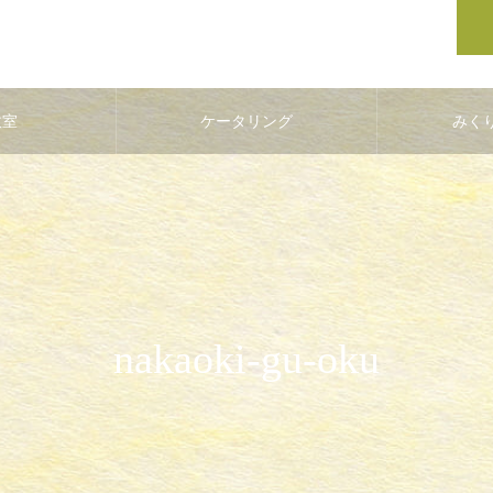
教室
ケータリング
みく
nakaoki-gu-oku