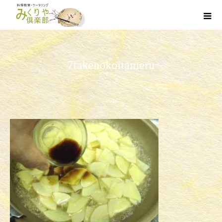
7takenokoitameru