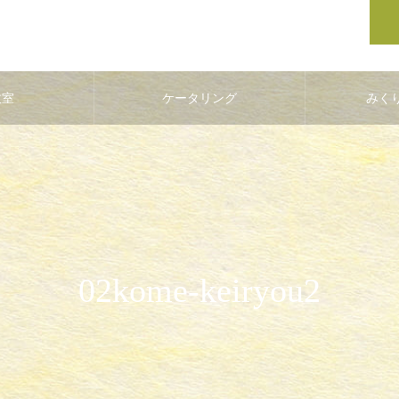
教室
ケータリング
みく
02kome-keiryou2