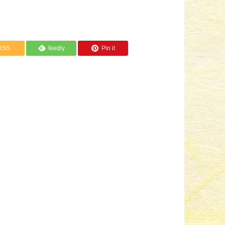
RSS
feedly
Pin it