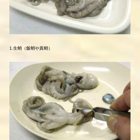
1.生蛸（飯蛸や真蛸）