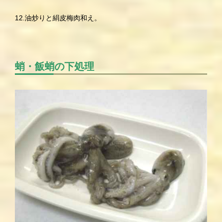
12.油炒りと絹皮梅肉和え。
蛸・飯蛸の下処理