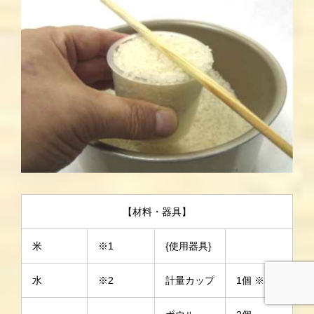
【材料・器具】
米
※1
{使用器具}
水
※2
計量カップ
1個 ※3