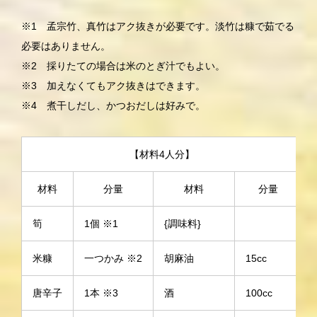
※1 孟宗竹、真竹はアク抜きが必要です。淡竹は糠で茹でる
必要はありません。
※2 採りたての場合は米のとぎ汁でもよい。
※3 加えなくてもアク抜きはできます。
※4 煮干しだし、かつおだしは好みで。
【材料4人分】
材料
分量
材料
分量
筍
1個 ※1
{調味料}
米糠
一つかみ ※2
胡麻油
15cc
唐辛子
1本 ※3
酒
100cc